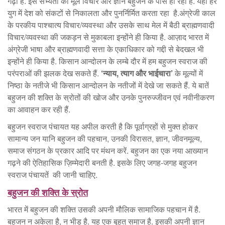
गढ़ा है. इस सभ्यता का मूल विचार और ज्ञान बहुजन के पास ही रहा है. यही हर
युग में देश को संकटों से निकालता और पुनर्निर्मित करता रहा है.अंग्रेजी काल
के परकीय पाश्चात्य विचार/व्यवस्था और उसके साथ मेल में बैठी ब्राह्मणवादी
विचार/व्यवस्था की जकड़न से मुकाबला इन्होंने ही किया है. आज़ाद भारत में
अंग्रेजी भाषा और ब्राह्मणवादी सत्ता के एकाधिकार को गद्दी से बेदखल भी
इन्होंने ही किया है. किसान आन्दोलन के लम्बे दौर में हम बहुजन स्वराज की
परंपराओं की झलक देख सकते हैं.
‘न्याय
,
त्याग और भाईचारा’
के मूल्यों में
निष्ठा के नतीजे भी किसान आन्दोलन के नतीजों में देखे जा सकते हैं. ये बातें
बहुजन की शक्ति के स्रोतों की खोज और उनके पुनरुज्जीवन एवं नवीनीकरण
का आवाहन कर रही हैं.
बहुजन स्वराज पंचायत यह अपील करती है कि पूर्वाग्रहों से मुक्त होकर
सामान्य जन यानि बहुजन की पहचान, उनकी विरासत, ज्ञान, जीवनमूल्य,
समाज संगठन के प्रकार आदि पर मंथन करें. बहुजन का एक नया आख्यान
गढ़ने की ऐतिहासिक ज़िम्मेदारी बनती है. इसके लिए जगह-जगह बहुजन
स्वराज पंचायतें की जानी चाहिए.
बहुजन की शक्ति के स्रोत
भारत में बहुजन की शक्ति उसकी अपनी मौलिक सामाजिक पहचान में है.
बहुजन न अकेला है, न भीड़ है. यह एक बृहत् समाज है. इसकी अपनी ज्ञान