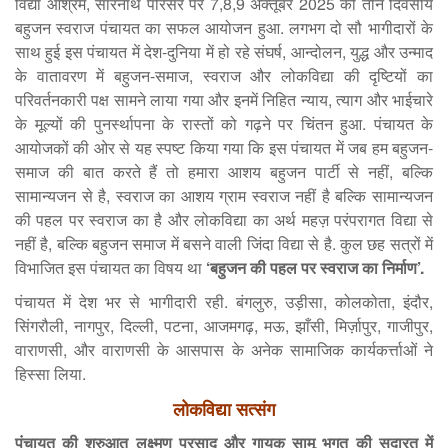
विद्या आश्रम, सारनाथ परिसर पर 7,8,9 अक्तूबर 2025 को तीन दिवसीय
बहुजन स्वराज पंचायत का सफल आयोजन हुआ. लगभग दो सौ भागीदारों के
साथ हुई इस पंचायत में देश-दुनिया में हो रहे संघर्ष, आन्दोलन, युद्ध और उन्माद
के वातावरण में बहुजन-समाज, स्वराज और लोकविद्या की दृष्टियों का
परिवर्तनकारी पक्ष सामने लाया गया और इनमें निहित न्याय, त्याग और भाईचारे
के मूल्यों की पुनर्स्थापना के रास्तों को गढ़ने पर चिंतन हुआ. पंचायत के
आयोजकों की ओर से यह स्पष्ट किया गया कि इस पंचायत में जब हम बहुजन-
समाज की बात करते हैं तो हमारा आशय बहुजन पार्टी से नहीं, बल्कि
सामान्यजन से है, स्वराज का आशय ग्राम स्वराज नहीं है बल्कि सामान्यजन
की पहल पर स्वराज का है और लोकविद्या का अर्थ महज़ परंपरागत विद्या से
नहीं है, बल्कि बहुजन समाज में बसने वाली जिंदा विद्या से है. कुल छह सत्रों में
विभाजित इस पंचायत का विषय था
‘बहुजन की पहल पर स्वराज का निर्माण
’
.
पंचायत में देश भर से भागीदारी रही. बंगलुरु, उड़ीसा, कोलकोता, इंदौर,
सिंगरौली, नागपुर, दिल्ली, पटना, आजमगढ़, मऊ, झाँसी, मिर्ज़ापुर, गाजीपुर,
वाराणसी, और वाराणसी के आसपास के अनेक सामाजिक कार्यकर्त्ताओं ने
हिस्सा लिया.
लोकविद्या सत्संग
पंचायत की शुरुआत लक्ष्मण प्रसाद और गायक सामू भगत की सदारत में