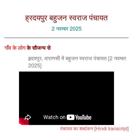
ह्रदयपुर बहुजन स्वराज पंचायत
2 नवम्बर 2025
गाँव के लोग
के सौजन्य से
हृदयपुर, वाराणसी में बहुजन स्वराज पंचायत [2 नवम्बर
2025]
पंचायत का शब्दांकन [Hindi transcript]