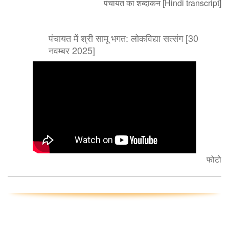
पंचायत का शब्दांकन [Hindi transcript]
पंचायत में श्री सामू भगत: लोकविद्या सत्संग [30
नवम्बर 2025]
फोटो