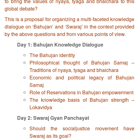
to bring the values of nyaya, tyaga and bhaichara to this
global debate?
This is a proposal for organizing a multi-faceted knowledge
dialogue on ‘Bahujan’ and ‘Swaraj’ in the context provided
by the above questions and from various points of view.
Day 1:
Bahujan Knowledge Dialogue
The Bahujan identity
Philosophical thought of Bahujan Samaj –
Traditions of nyaya, tyaga and bhaichara
Economic and political legacy of Bahujan
Samaj
Role of Reservations in Bahujan empowerment
The knowledge basis of Bahujan strength –
Lokavidya
Day 2
:
Swaraj Gyan Panchayat
Should the socialjustice movement have
Swaraj as its goal?