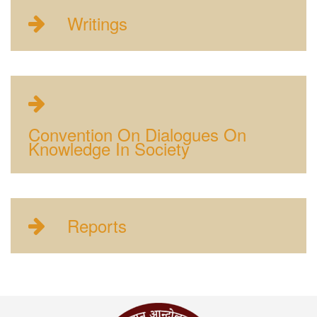
Writings
Convention On Dialogues On
Knowledge In Society
Reports