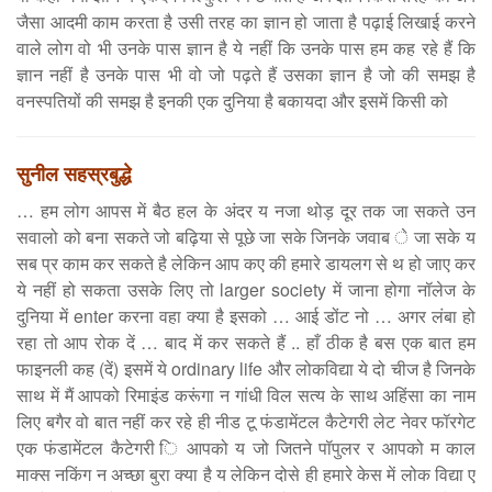
जैसा आदमी काम करता है उसी तरह का ज्ञान हो जाता है पढ़ाई लिखाई करने
वाले लोग वो भी उनके पास ज्ञान है ये नहीं कि उनके पास हम कह रहे हैं कि
ज्ञान नहीं है उनके पास भी वो जो पढ़ते हैं उसका ज्ञान है जो की समझ है
वनस्पतियों की समझ है इनकी एक दुनिया है बकायदा और इसमें किसी को
सुनील सहस्रबुद्धे
… हम लोग आपस में बैठ हल के अंदर य नजा थोड़ दूर तक जा सकते उन
सवालो को बना सकते जो बढ़िया से पूछे जा सके जिनके जवाब े जा सके य
सब प्र काम कर सकते है लेकिन आप कए की हमारे डायलग से थ हो जाए कर
ये नहीं हो सकता उसके लिए तो larger society में जाना होगा नॉलेज के
दुनिया में enter करना वहा क्या है इसको … आई डोंट नो … अगर लंबा हो
रहा तो आप रोक दें … बाद में कर सकते हैं .. हाँ ठीक है बस एक बात हम
फाइनली कह (दें) इसमें ये ordinary life और लोकविद्या ये दो चीज है जिनके
साथ में मैं आपको रिमाइंड करूंगा न गांधी विल सत्य के साथ अहिंसा का नाम
लिए बगैर वो बात नहीं कर रहे ही नीड टू फंडामेंटल कैटेगरी लेट नेवर फॉरगेट
एक फंडामेंटल कैटेगरी ि आपको य जो जितने पॉपुलर र आपको म काल
माक्स नकिंग न अच्छा बुरा क्या है य लेकिन दोसे ही हमारे केस में लोक विद्या ए