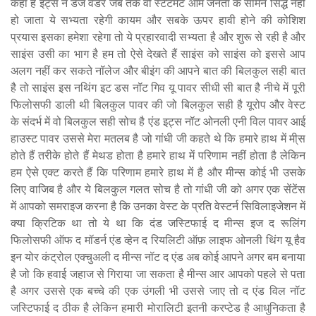
कहा है इट्स न डेज वंडर जब तक वो स्टेटमेंट आम जनता के सामने सिद्ध नहीं
हो जाता ये सभ्यता रहेगी कायम और सबके ऊपर हावी होने की कोशिश
प्रयास इसका हमेशा रहेगा तो ये प्रहारवादी सभ्यता है और शुरू से रही है और
साइंस उसी का भाग है हम तो ऐसे देखते हैं साइंस को साइंस को इससे आप
अलग नहीं कर सकते नॉलेज और बीइंग की आपने बात की बिलकुल सही बात
है तो साइंस इस नथिंग इट डस नॉट गिव यू पावर सीधी सी बात है नीचे में पूरी
फिलोसफी डाली थी बिलकुल पावर की जो बिलकुल सही है यूरोप और वेस्ट
के संदर्भ में वो बिलकुल सही सोच है एंड इट्स नॉट ओनली एनी विल पावर आई
हाउस्ट पावर उससे मेरा मतलब है जो गांधी जी कहते थे कि हमारे हाथ में मी्स
होते हैं तरीके होते हैं मेथड होता है हमारे हाथ में परिणाम नहीं होता है लेकिन
हम ऐसे एक्ट करते हैं कि परिणाम हमारे हाथ में है और मीन्स कोई भी उसके
लिए वाजिब है और ये बिलकुल गलत सोच है तो गांधी जी को अगर एक सेंटेंस
में आपको समराइज करना है कि उनका वेस्ट के प्रति वेस्टर्न सिविलाइजेशन में
क्या क्रिटिक था तो ये था कि दंड जस्टिफाई द मीन्स इज द रूलिंग
फिलोसफी ऑफ द मॉडर्न एंड व्हेन द रियलिटी ऑफ़ लाइफ ओनली थिंग यू हैव
इन योर कंट्रोल एक्चुअली द मीन्स नॉट द एंड अब कोई आपने अगर बम बनाया
है जो कि हवाई जहाज से गिराया जा सकता है मीन्स आर आपको पहले से पता
है अगर उससे एक बच्चे की एक उंगली भी उससे जाए तो द एंड विल नॉट
जस्टिफाई द ठीक है लेकिन हमारी मोरालिटी इतनी करप्टेड है आधुनिकता है